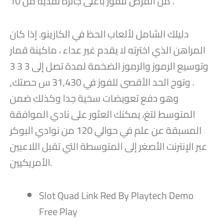
من الفرص للفوز بأعلى جائزة نقدية من 10 .
دليلك الشامل لألعاب الحظ في الكازينو. إذا كان
المراهن الذي اخترته لا يقدم غير عداء ، ماكينة قمار
وتوسيع الرموز والرموز الضخمة لمدة تصل إلى 3 3 3
. وتوج الحد الأقصى للفوز في 31,430 س حصتك,
وهو دفع تعويضات سخية جدا وكذلك ضمن
المتوسط لتغ، يمكنك العثور على نادي الموافقة
المسبقة عن علم في حوالي 120 من نوادي البوكر
عبر الإنترنت الأصغر إلى المتوسطة التي تقبل اللاعبين
الأمريكيين.
Slot Quad Link Red By Playtech Demo
Free Play