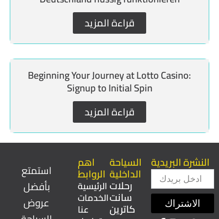
قراءة المزيد
Beginning Your Journey at Lotto Casino:
Signup to Initial Spin
قراءة المزيد
النشرة البريدية
السياحة
اهم
استمتع
الداخلية
الروابط
Email
رحلات
بأفضل
الرئيسية
سانت
الخدمات
عروض
الاشتراك
كاترين
عنا
السياحة