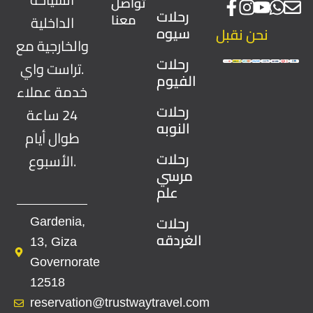
تواصل
رحلات
معنا
الداخلية
سيوه
نحن نقبل
والخارجية مع
رحلات
تراست واي.
الفيوم
خدمة عملاء
رحلات
24 ساعة
النوبه
طوال أيام
رحلات
الأسبوع.
مرسي
علم
رحلات
Gardenia,
الغردقه
13, Giza
Governorate
12518
reservation@trustwaytravel.com