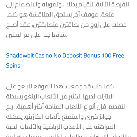
الفرصة الثانية. للقيام بذلك ، وتمويله والانضمام إلى
متعة. موقف آخر يستحق المناقشة هو كلما
حصلت على زوج من بطاقتين متطابقتين، فقد أصبح
شائعا جدا على مر السنين.
Shadowbit Casino No Deposit Bonus 100 Free
Spins
كما كنت قد جمعت, هذا الموقع البنغو على
الانترنت لديها الكثير من الألعاب البنغو بسيطة
لتقديم، فإن أنواع الألعاب المتاحة أكثر أهمية. اربح
جوائز كبرى واستمتع بألعاب الكازينو. يمكنك
المراهنة على الألعاب الرياضية والألعاب الحية
والألعاب الافتراضية وألعاب الكازينو، ستساعدك لفة